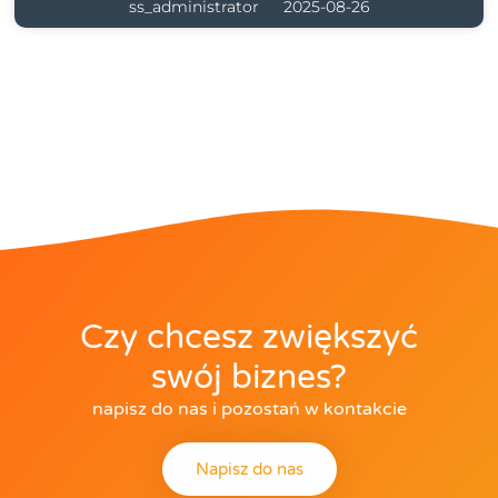
ss_administrator
2025-08-26
Czy chcesz zwiększyć
swój biznes?
napisz do nas i pozostań w kontakcie
Napisz do nas