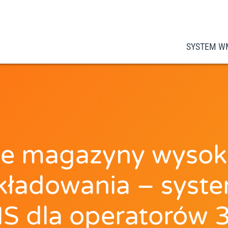
SYSTEM W
e magazyny wysok
kładowania – syst
 dla operatorów 3