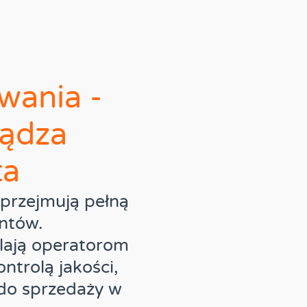
wania -
ządza
ta
 przejmują pełną
ntów.
lają operatorom
ntrolą jakości,
do sprzedaży w