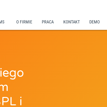
MS
O FIRMIE
PRACA
KONTAKT
DEMO
iego
em
PL i