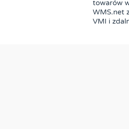
towarów wi
WMS.net z
VMI i zdal