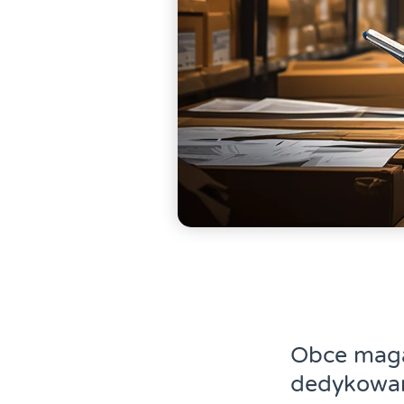
Obce maga
dedykowan