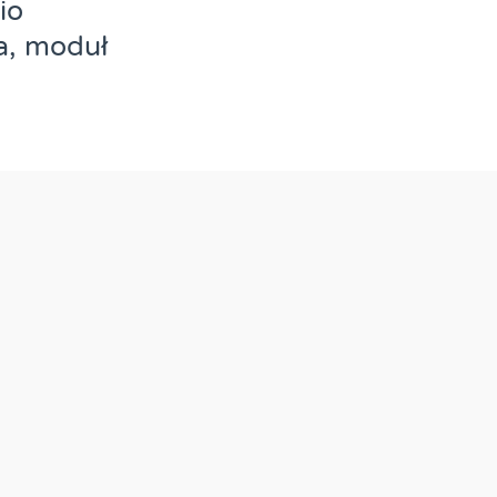
io
a, moduł