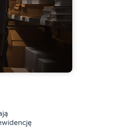
ają
ewidencję