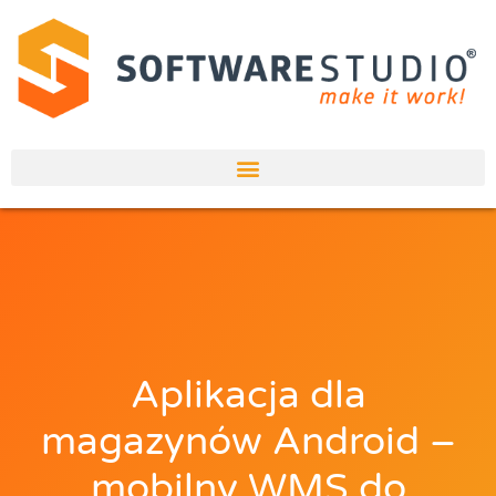
Aplikacja dla
magazynów Android –
mobilny WMS do