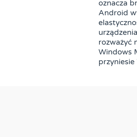
oznacza br
Android wy
elastyczno
urządzenia
rozważyć m
Windows M
przyniesi