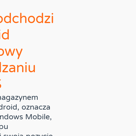
odchodzi
id
nowy
dzaniu
S
 magazynem
droid, oznacza
indows Mobile,
ypu