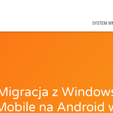
SYSTEM W
Migracja z Window
Mobile na Android 