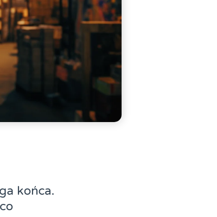
ga końca.
 co