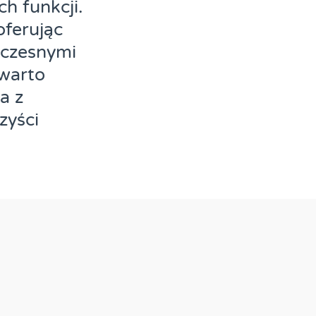
h funkcji.
oferując
oczesnymi
 warto
a z
zyści