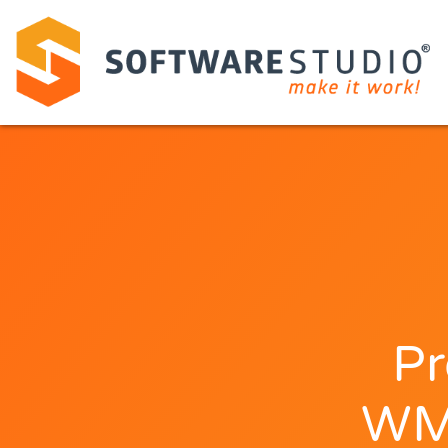
P
WMS