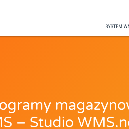
SYSTEM W
rogramy magazyno
 – Studio WMS.n