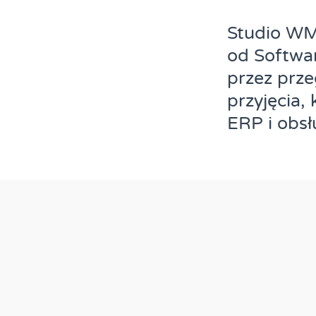
Studio WM
od Softwar
przez prz
przyjęcia,
ERP i obs