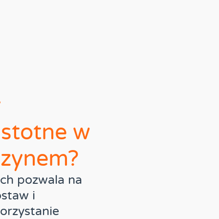
y
istotne w
azynem?
ych pozwala na
staw i
orzystanie