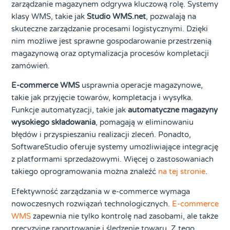
zarządzanie magazynem odgrywa kluczową rolę. Systemy
klasy WMS, takie jak
Studio WMS.net
, pozwalają na
skuteczne zarządzanie procesami logistycznymi. Dzięki
nim możliwe jest sprawne gospodarowanie przestrzenią
magazynową oraz optymalizacja procesów kompletacji
zamówień.
E-commerce WMS
usprawnia operacje magazynowe,
takie jak przyjęcie towarów, kompletacja i wysyłka.
Funkcje automatyzacji, takie jak
automatyczne magazyny
wysokiego składowania
, pomagają w eliminowaniu
błędów i przyspieszaniu realizacji zleceń. Ponadto,
SoftwareStudio oferuje systemy umożliwiające integrację
z platformami sprzedażowymi. Więcej o zastosowaniach
takiego oprogramowania można znaleźć
na tej stronie
.
Efektywność zarządzania w e-commerce wymaga
nowoczesnych rozwiązań technologicznych.
E-commerce
WMS
zapewnia nie tylko kontrolę nad zasobami, ale także
precyzyjne raportowanie i śledzenie towaru. Z tego