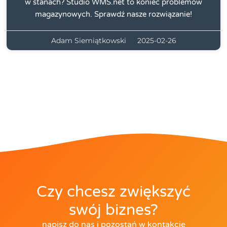
w stanach? Studio WMS.net to koniec problemów
magazynowych. Sprawdź nasze rozwiązanie!
Adam Siemiątkowski
2025-02-26
Czy chcesz zwiększyć
swój biznes?
napisz do nas i pozostań w kontakcie