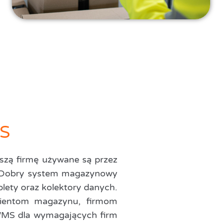
MS
zą firmę używane są przez
e. Dobry system magazynowy
lety oraz kolektory danych.
lientom magazynu, firmom
MS dla wymagających firm