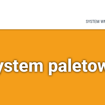
SYSTEM W
ystem paleto