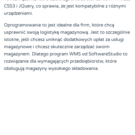
CSS3 i JQuery, co sprawia, że jest kompatybilne z różnymi
urządzeniami.
Oprogramowanie to jest idealne dla firm, które chcą
usprawnić swoją logistykę magazynową. Jest to szczególnie
istotne, jeśli chcesz uniknąć dodatkowych opłat za usługi
magazynowe i chcesz skutecznie zarządzać swoim
magazynem. Dlatego program WMS od SoftwareStudio to
rozwiązanie dla wymagających przedsiębiorstw, które
obsługują magazyny wysokiego składowania.
Jeśli jesteś zainteresowany programami magazynowymi na
system Android, to również możesz znaleźć odpowiednie
rozwiązania, które ułatwią Ci zarządzanie magazynem.