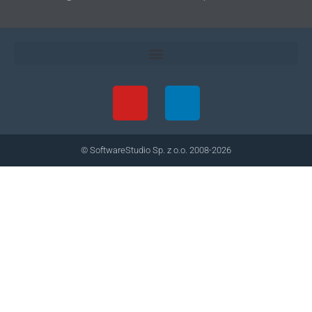
© SoftwareStudio Sp. z o.o. 2008-2026